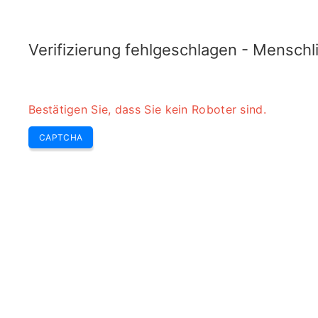
TELETOPIX.ORG
Heim
5G
4G LTE
3G WCDMA
CDMA
GSM
Umrech
Verifizierung fehlgeschlagen - Menschl
Bestätigen Sie, dass Sie kein Roboter sind.
CAPTCHA