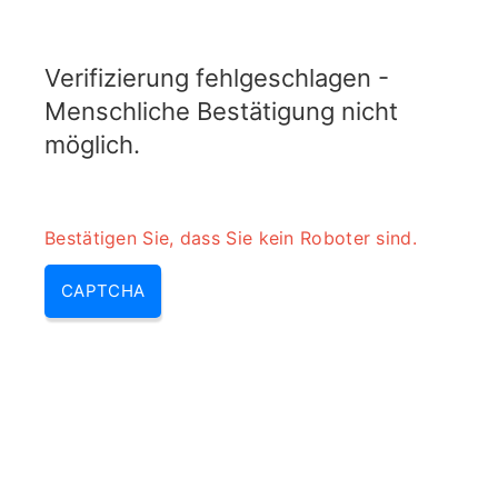
TELETOPIX.ORG
Verifizierung fehlgeschlagen -
MENU
Menschliche Bestätigung nicht
möglich.
Bestätigen Sie, dass Sie kein Roboter sind.
CAPTCHA
Umrechnungsrechner für die
Hauttiefe für PCB-