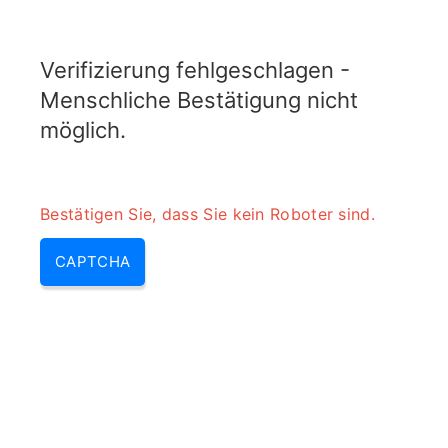
TELETOPIX.ORG
Verifizierung fehlgeschlagen -
MENU
Menschliche Bestätigung nicht
möglich.
Bestätigen Sie, dass Sie kein Roboter sind.
CAPTCHA
Pdu definition – pdu bedeutung
| pdu sdu & pdu vs sdu