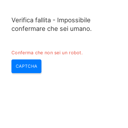
TELETOPIX.ORG
Verifica fallita - Impossibile
MENU
confermare che sei umano.
Conferma che non sei un robot.
CAPTCHA
Calcolatore di conversione
dell’impedenza differenziale su