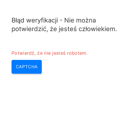
TELETOPIX.ORG
Błąd weryfikacji - Nie można
MENU
potwierdzić, że jesteś człowiekiem.
Potwierdź, że nie jesteś robotem.
CAPTCHA
Kalkulator konwersji impedancji
różnicowej mikropaskowej