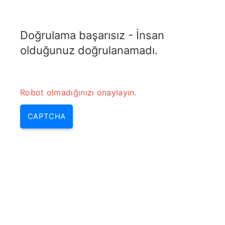
TELETOPIX.ORG
Doğrulama başarısız - İnsan
MENU
olduğunuz doğrulanamadı.
Robot olmadığınızı onaylayın.
CAPTCHA
San nedir (nas sistemi nedir,
san depolama, nas depolama