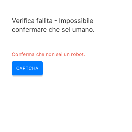
TELETOPIX.ORG
Verifica fallita - Impossibile
MENU
confermare che sei umano.
Conferma che non sei un robot.
CAPTCHA
500 mbps – 500 megabit |
internet 500 mbps & wifi