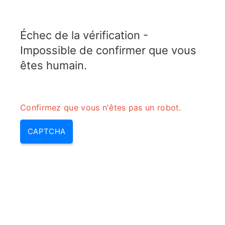
TELETOPIX.ORG
Échec de la vérification -
MENU
Impossible de confirmer que vous
êtes humain.
Confirmez que vous n'êtes pas un robot.
CAPTCHA
Gnb definition – enb gnb, gnb
telecom | enb & enb 5g