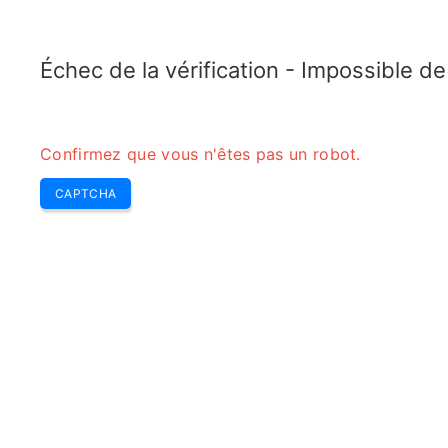
TELETOPIX.ORG
Home
5G
4G LTE
3G WCDMA
CDMA
GSM
Calcul
Échec de la vérification - Impossible d
Confirmez que vous n'êtes pas un robot.
CAPTCHA