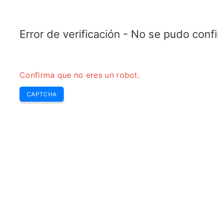
TELETOPIX.ORG
Home
5G
4G LTE
3G WCDMA
CDMA
GSM
Calcul
Error de verificación - No se pudo con
Confirma que no eres un robot.
CAPTCHA