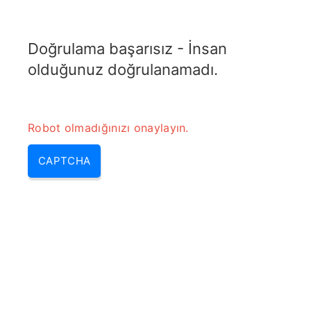
TELETOPIX.ORG
Doğrulama başarısız - İnsan
MENU
olduğunuz doğrulanamadı.
Robot olmadığınızı onaylayın.
CAPTCHA
TEM Dalgaboyu dönüşüm
hesaplayıcısı