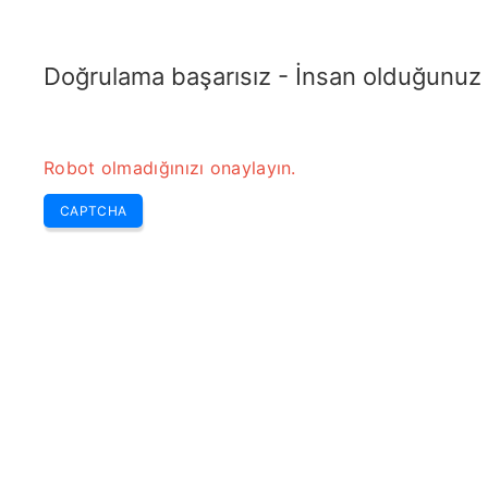
TELETOPIX.ORG
Home
5G
4G LTE
3G WCDMA
GSM
CDMA
Dönüşü
Doğrulama başarısız - İnsan olduğunuz
Robot olmadığınızı onaylayın.
CAPTCHA