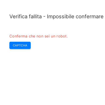
TELETOPIX.ORG
Home
5G
4G LTE
3G WCDMA
CDMA
GSM
Calcol
Verifica fallita - Impossibile confermar
Conferma che non sei un robot.
CAPTCHA