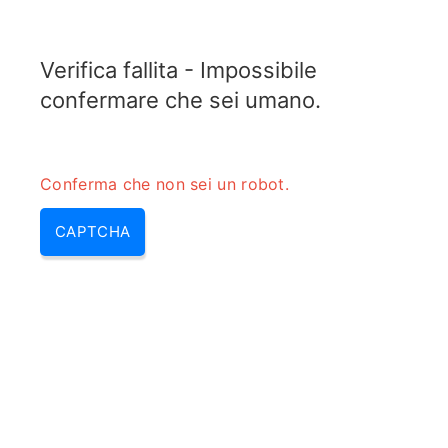
TELETOPIX.ORG
Verifica fallita - Impossibile
MENU
confermare che sei umano.
Conferma che non sei un robot.
CAPTCHA
Calcolatore dell’efficienza
energetica aggiunta (PAE).