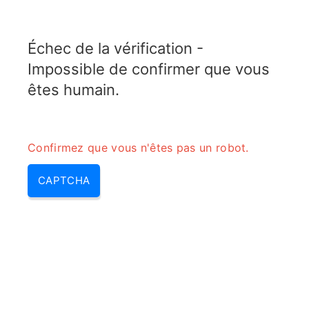
TELETOPIX.ORG
Échec de la vérification -
MENU
Impossible de confirmer que vous
êtes humain.
Confirmez que vous n'êtes pas un robot.
CAPTCHA
Calculateur de conversion de
facteur de bruit