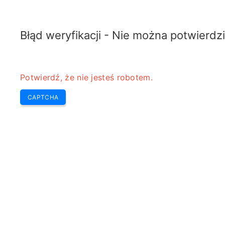
TELETOPIX.ORG
Home
5G
4G LTE
3G WCDMA
CDMA
GSM
Kalkula
Błąd weryfikacji - Nie można potwierdzi
Potwierdź, że nie jesteś robotem.
CAPTCHA