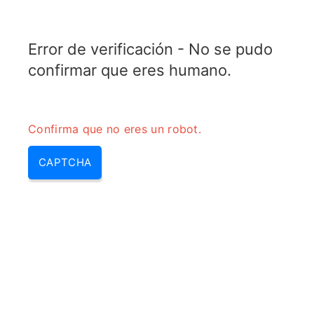
TELETOPIX.ORG
Error de verificación - No se pudo
MENU
confirmar que eres humano.
Confirma que no eres un robot.
CAPTCHA
Wcdma es 4g – wcdma, lte
wcdma | wcdma 4g &