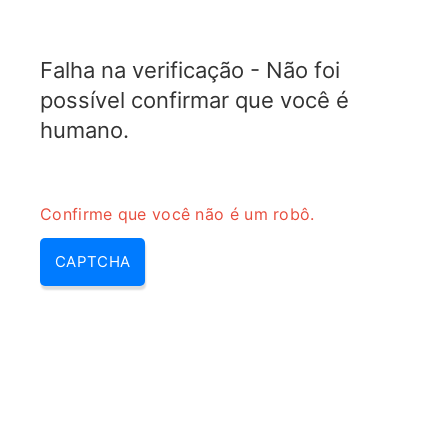
TELETOPIX.ORG
Falha na verificação - Não foi
MENU
possível confirmar que você é
humano.
Confirme que você não é um robô.
CAPTCHA
Calculadora de conversão de
perda de retorno em