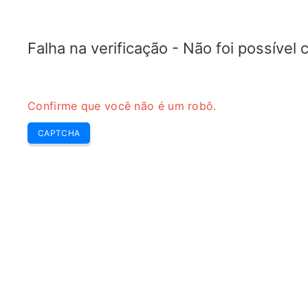
TELETOPIX.ORG
Home
5G
4G LTE
3G WCDMA
CDMA
GSM
Calcul
Falha na verificação - Não foi possível
Confirme que você não é um robô.
CAPTCHA