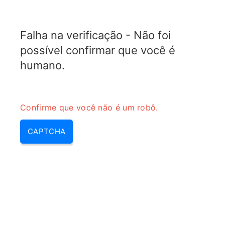
TELETOPIX.ORG
Falha na verificação - Não foi
MENU
possível confirmar que você é
humano.
Confirme que você não é um robô.
CAPTCHA
Calculadora de conversão de
ângulo de inclinação