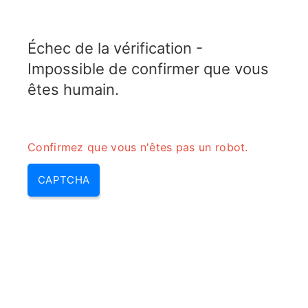
TELETOPIX.ORG
Échec de la vérification -
MENU
Impossible de confirmer que vous
êtes humain.
Confirmez que vous n'êtes pas un robot.
CAPTCHA
Calculateur de conversion du
taux d’absorption spécifique