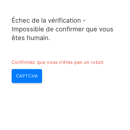
TELETOPIX.ORG
Échec de la vérification -
MENU
Impossible de confirmer que vous
êtes humain.
Confirmez que vous n'êtes pas un robot.
CAPTCHA
Calculateur de conversion de
coupleur directionnel