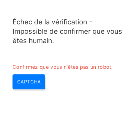
TELETOPIX.ORG
Échec de la vérification -
MENU
Impossible de confirmer que vous
êtes humain.
Confirmez que vous n'êtes pas un robot.
CAPTCHA
Calculateur de conversion
d’atténuateur Pi pour circuits