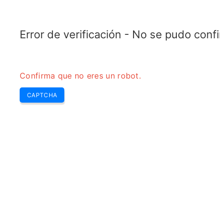
TELETOPIX.ORG
Home
5G
4G LTE
3G WCDMA
CDMA
GSM
Calcul
Error de verificación - No se pudo con
Confirma que no eres un robot.
CAPTCHA