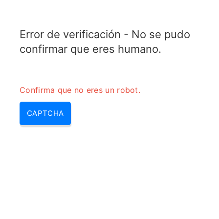
TELETOPIX.ORG
Error de verificación - No se pudo
MENU
confirmar que eres humano.
Confirma que no eres un robot.
CAPTCHA
Srs (que es srs, que es el srs,
que significa srs, srs