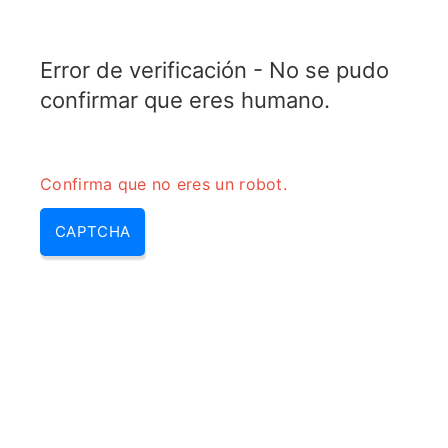
TELETOPIX.ORG
Error de verificación - No se pudo
MENU
confirmar que eres humano.
Confirma que no eres un robot.
CAPTCHA
Que es psk en
telecomunicaciones – fsk, psk