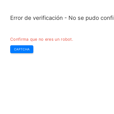
TELETOPIX.ORG
Home
5G
4G LTE
3G WCDMA
CDMA
GSM
Calcul
Error de verificación - No se pudo con
Confirma que no eres un robot.
CAPTCHA