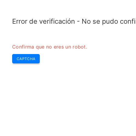
TELETOPIX.ORG
Home
5G
4G LTE
3G WCDMA
CDMA
GSM
Calcul
Error de verificación - No se pudo con
Confirma que no eres un robot.
CAPTCHA