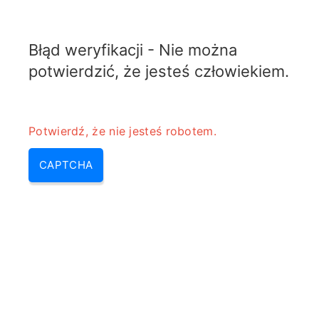
TELETOPIX.ORG
Błąd weryfikacji - Nie można
MENU
potwierdzić, że jesteś człowiekiem.
Potwierdź, że nie jesteś robotem.
CAPTCHA
Współczynnik odbicia na
kalkulator konwersji straty