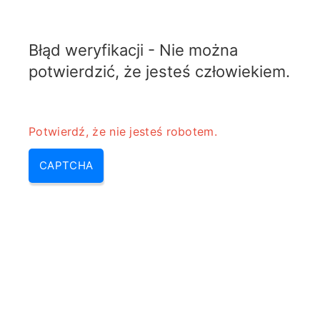
TELETOPIX.ORG
Błąd weryfikacji - Nie można
MENU
potwierdzić, że jesteś człowiekiem.
Potwierdź, że nie jesteś robotem.
CAPTCHA
Kalkulator konwersji
wzmocnienia anteny z