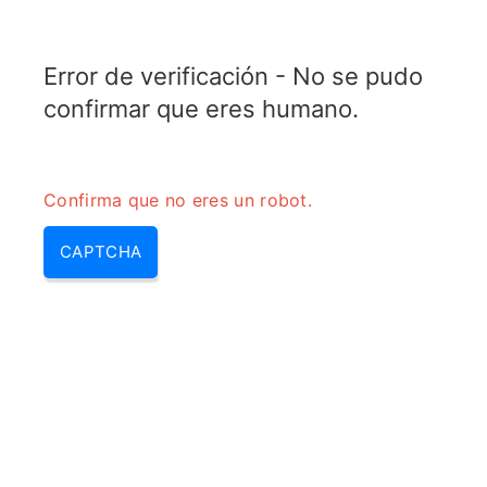
TELETOPIX.ORG
Error de verificación - No se pudo
MENU
confirmar que eres humano.
Confirma que no eres un robot.
CAPTCHA
Calculadora de conversión de
atenuador de reflexión