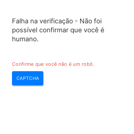
TELETOPIX.ORG
Falha na verificação - Não foi
MENU
possível confirmar que você é
humano.
Confirme que você não é um robô.
CAPTCHA
Rede stub – area stub, redes
stub | nssa & area stub ospf