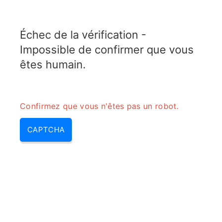
TELETOPIX.ORG
Échec de la vérification -
MENU
Impossible de confirmer que vous
êtes humain.
Confirmez que vous n'êtes pas un robot.
CAPTCHA
Vowifi – vo wifi, voice over wifi
| vowi-fi & vowifi service